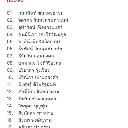
กนกนันท์ ชนาทรธรรม
จิดาภา จันทรกานตานนท์
จุฬารัตน์ เฟื่องกระแสร์
ชนม์นิภา ว่องวีรวัฒนกุล
ธาสิณี มีทรัพย์สถาพร
ธีรทัศน์ วิษณุมหิมาชัย
ธีร์ธวัช ดอนมงคล
บทมากร โชติวิริยะกุล
ปริยากร รุ่งเรือง
ปวีณ์กร เปาะทองคำ
พิเชษฐ์ ดีไพรัฐนันท์
ภักดิ์จิรา จันทนาตาล
รัชนัน ชำนาญหมอ
วิชชุดา บุญชุ่ม
ศิรภัสสร ฆารสาย
สิรภพ พงษ์สุภาพ
อภิษฐา บัวเจริญ